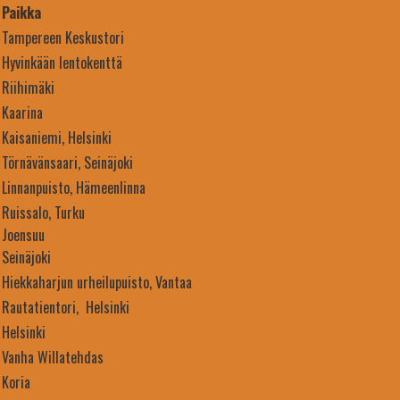
Paikka
Tampereen Keskustori
Hyvinkään lentokenttä
Riihimäki
Kaarina
Kaisaniemi, Helsinki
Törnävänsaari, Seinäjoki
Linnanpuisto, Hämeenlinna
Ruissalo, Turku
Joensuu
Seinäjoki
Hiekkaharjun urheilupuisto, Vantaa
Rautatientori, Helsinki
Helsinki
Vanha Willatehdas
Koria