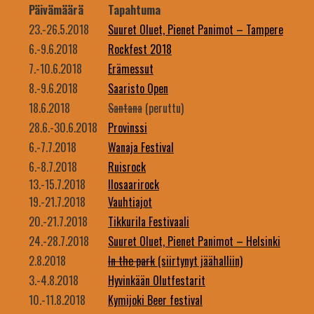
Päivämäärä
Tapahtuma
23.-26.5.2018
Suuret Oluet, Pienet Panimot – Tampere
6.-9.6.2018
Rockfest 2018
7.-10.6.2018
Erämessut
8.-9.6.2018
Saaristo Open
18.6.2018
Santana
(peruttu)
28.6.-30.6.2018
Provinssi
6.-7.7.2018
Wanaja Festival
6.-8.7.2018
Ruisrock
13.-15.7.2018
Ilosaarirock
19.-21.7.2018
Vauhtiajot
20.-21.7.2018
Tikkurila Festivaali
24.-28.7.2018
Suuret Oluet, Pienet Panimot – Helsinki
2.8.2018
In the park
(siirtynyt jäähalliin)
3.-4.8.2018
Hyvinkään Olutfestarit
10.-11.8.2018
Kymijoki Beer festival